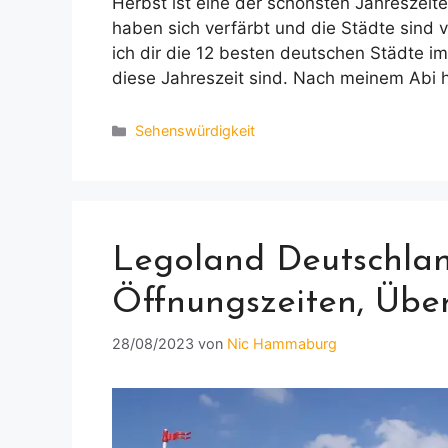
Herbst ist eine der schönsten Jahreszeiten 
haben sich verfärbt und die Städte sind v
ich dir die 12 besten deutschen Städte im
diese Jahreszeit sind. Nach meinem Abi 
Kategorien
Sehenswürdigkeit
Legoland Deutschland
Öffnungszeiten, Übe
28/08/2023
von
Nic Hammaburg