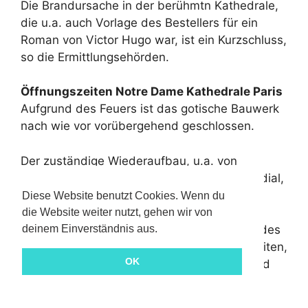
Die Brandursache in der berühmtn Kathedrale,
die u.a. auch Vorlage des Bestellers für ein
Roman von Victor Hugo war, ist ein Kurzschluss,
so die Ermittlungsehörden.
Öffnungszeiten Notre Dame Kathedrale Paris
Aufgrund des Feuers ist das gotische Bauwerk
nach wie vor vorübergehend geschlossen.
Der zuständige Wiederaufbau, u.a. von
Persönlichkeiten unterstützt, zumindest medial,
dauert an.
Diese Website benutzt Cookies. Wenn du
die Website weiter nutzt, gehen wir von
deinem Einverständnis aus.
Die voraussichtliche Wiederöffnung ist laut des
zuständigen Leiter der Rekonstruktionsarbeiten,
OK
Philippe Villeneuve, ungefähr in 5 Jahren und
dies auch nur teilweise (
Quelle
).