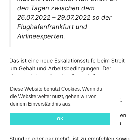
den Tagen zwischen dem
26.07.2022 – 29.07.2022 so der
Flughafenfrankfurt und
Airlineexperten.
Das ist eine neue Eskalationsstufe beim Streit
um Gehalt und Arbeitsbedingungen. Der
Konzern ist verstimmt, während die
Gewerkschaft eine Forderung von 9,5 %
Diese Website benutzt Cookies. Wenn du
Gehaltserhöhungen möchte, wie
die Website weiter nutzt, gehen wir von
Verhandlungsführerin Christine Behle erklärt.
deinem Einverständnis aus.
Passagiere müssen sich auf Flugverspätungen
OK
und Flugausfälle einstellen. Eine rechtzeitige
Ankunft am Flughafen bzw. am Schalter (3
Stunden oder gar mehr), ist zu empfehlen sowie